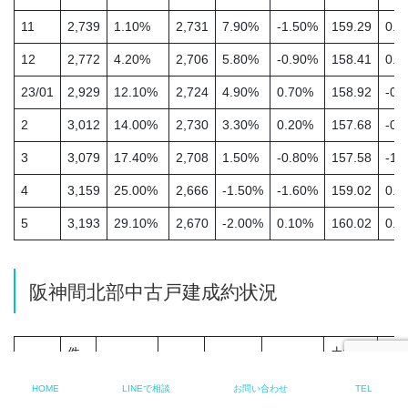
11
2,739
1.10%
2,731
7.90%
-1.50%
159.29
0.9
12
2,772
4.20%
2,706
5.80%
-0.90%
158.41
0.0
23/01
2,929
12.10%
2,724
4.90%
0.70%
158.92
-0.
2
3,012
14.00%
2,730
3.30%
0.20%
157.68
-0.
3
3,079
17.40%
2,708
1.50%
-0.80%
157.58
-1.
4
3,159
25.00%
2,666
-1.50%
-1.60%
159.02
0.5
5
3,193
29.10%
2,670
-2.00%
0.10%
160.02
0.2
阪神間北部中古戸建成約状況
件
土地面
価格
数
積
年/月
HOME
LINEで相談
お問い合わせ
TEL
前年比
(万
前年比
前月比
前