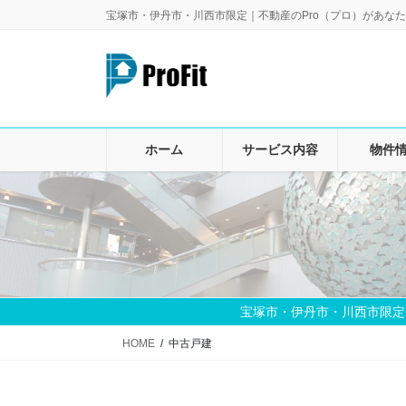
コ
ナ
宝塚市・伊丹市・川西市限定｜不動産のPro（プロ）があなた
ン
ビ
テ
ゲ
ン
ー
ツ
シ
に
ョ
移
ン
ホーム
サービス内容
物件
動
に
移
動
宝塚市・伊丹市・川西市限定
HOME
中古戸建