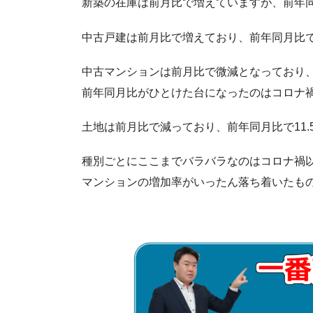
5.2.
阪神間北部の土地新規件数と
新築の在庫は前月比で増えていますが、前年同
中古戸建は前月比で増えており、前年同月比では
6.
元データ（近畿圏不動産流通機構
中古マンションは前月比で微減となっており、
6.1.
新築戸建
前年同月比がひとけた台になったのはコロナ
6.1.1.
兵庫県新築成約状況
土地は前月比で減っており、前年同月比で11.
6.1.2.
兵庫県新築新規登録状況
種別ごとにここまでバラバラなのはコロナ禍
マンションの増加率がいったん落ち着いたも
6.1.3.
兵庫県新築在庫状況
6.1.4.
阪神間北部新築戸建成約
6.2.
中古戸建
6.2.1.
兵庫県中古戸建在庫状況