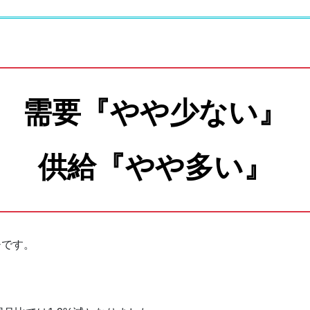
古戸建成約価格
況
需要『やや少ない』
規件数と成約件数
供給『やや多い』
ンションの成約数
ンション成約価格
チです。