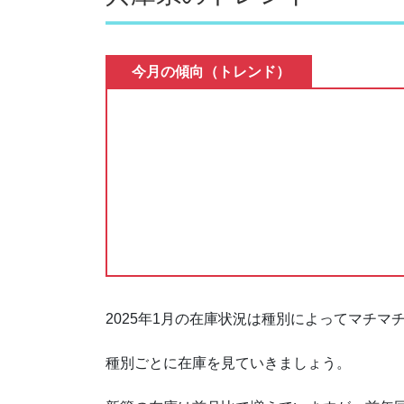
3.4.
宝塚市・伊丹市・川西市の中
今月の傾向（トレンド）
4.
マンションのトレンド
4.1.
兵庫県のマンションの在庫状
4.2.
阪神間北部のマンションの新
4.3.
宝塚市・伊丹市・川西市のマ
4.4.
宝塚市・伊丹市・川西市のマ
5.
土地のトレンド
2025年1月の在庫状況は種別によってマチマ
5.1.
兵庫県の土地の在庫
種別ごとに在庫を見ていきましょう。