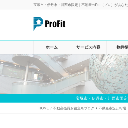
コ
ナ
宝塚市・伊丹市・川西市限定｜不動産のPro（プロ）があなた
ン
ビ
テ
ゲ
ン
ー
ツ
シ
に
ョ
移
ン
ホーム
サービス内容
物件
動
に
移
動
宝塚市・伊丹市・川西市限定
HOME
不動産売買お役立ちブログ
不動産市況と相場