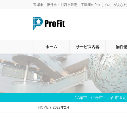
コ
ナ
宝塚市・伊丹市・川西市限定｜不動産のPro（プロ）があなた
ン
ビ
テ
ゲ
ン
ー
ツ
シ
に
ョ
移
ン
ホーム
サービス内容
物件
動
に
移
動
宝塚市・伊丹市・川西市限定
HOME
2022年2月