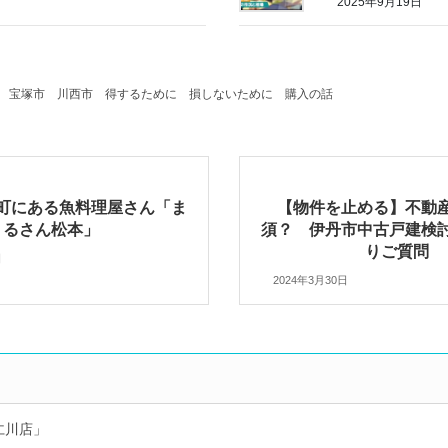
2025年9月19日
宝塚市
川西市
得するために
損しないために
購入の話
町にある魚料理屋さん「ま
【物件を止める】不動
るさん松本」
須？ 伊丹市中古戸建検
りご質問
日
2024年3月30日
仁川店」