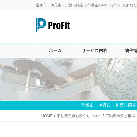
コ
ナ
宝塚市・伊丹市・川西市限定｜不動産のPro（プロ）があなた
ン
ビ
テ
ゲ
ン
ー
ツ
シ
に
ョ
移
ン
ホーム
サービス内容
物件
動
に
移
動
宝塚市・伊丹市・川西市限定
HOME
不動産売買お役立ちブログ
不動産市況と相場