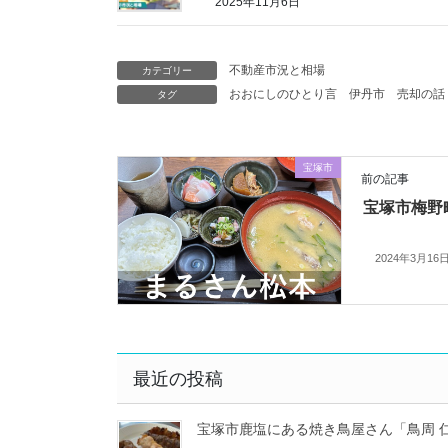
2025年11月6日
不動産市況と相場
カテゴリー
おおにしのひとり言
伊丹市
売却の話
タグ
宝塚市
前の記事
宝塚市梅野
2024年3月16
最近の投稿
宝塚市鹿塩にある焼き鳥屋さん「鳥周 