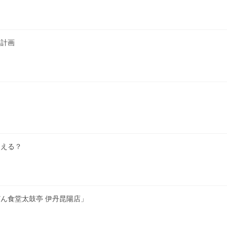
繕計画
使える？
ん食堂太鼓亭 伊丹昆陽店」