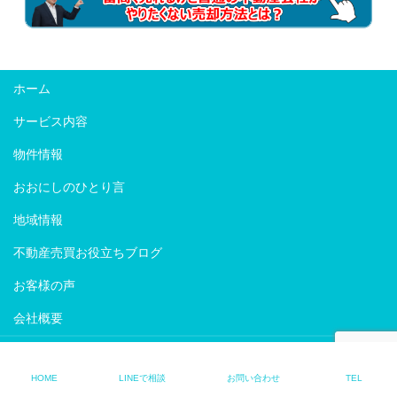
ホーム
サービス内容
物件情報
おおにしのひとり言
地域情報
不動産売買お役立ちブログ
お客様の声
会社概要
Copyright © ProFit｜宝塚市・伊丹市・川西市限定｜賢く不動産を売買・
HOME
LINEで相談
お問い合わせ
TEL
活用することを追求するプロフィット All Rights Reserved.