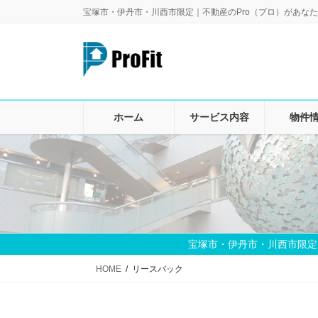
コ
ナ
宝塚市・伊丹市・川西市限定｜不動産のPro（プロ）があなた
ン
ビ
テ
ゲ
ン
ー
ツ
シ
に
ョ
移
ン
ホーム
サービス内容
物件
動
に
移
動
宝塚市・伊丹市・川西市限定
HOME
リースバック