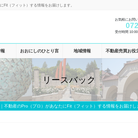
にFit（フィット）する情報をお届けします。
お気軽にお問
072
受付時間 10:00-
情報
おおにしのひとり言
地域情報
不動産売買お役
リースバック
｜不動産のPro（プロ）があなたにFit（フィット）する情報をお届けし