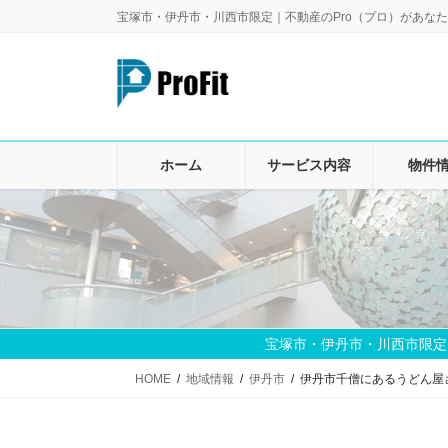
コ
ナ
宝塚市・伊丹市・川西市限定｜不動産のPro（プロ）があなた
ン
ビ
テ
ゲ
ン
ー
ツ
シ
に
ョ
移
ン
ホーム
サービス内容
物件
動
に
移
動
宝塚市・伊丹市・川西市限定
HOME
地域情報
伊丹市
伊丹市千僧にあるうどん屋