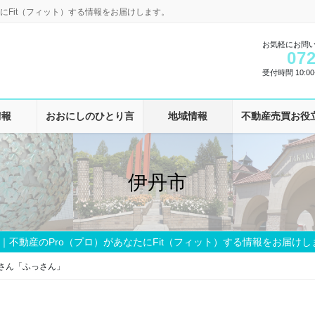
にFit（フィット）する情報をお届けします。
お気軽にお問
072
受付時間 10:00-
情報
おおにしのひとり言
地域情報
不動産売買お役
伊丹市
｜不動産のPro（プロ）があなたにFit（フィット）する情報をお届けし
さん「ふっさん」