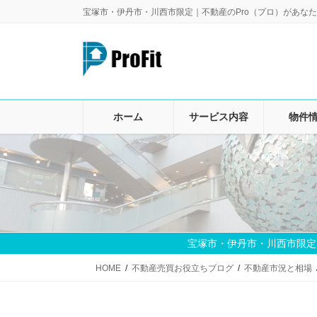
コ
ナ
宝塚市・伊丹市・川西市限定｜不動産のPro（プロ）があなた
ン
ビ
テ
ゲ
ン
ー
ツ
シ
に
ョ
移
ン
ホーム
サービス内容
物件
動
に
移
動
宝塚市・伊丹市・川西市限定
HOME
不動産売買お役立ちブログ
不動産市況と相場