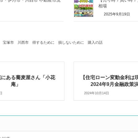
相場
2025年9月19日
宝塚市
川西市
得するために
損しないために
購入の話
花にある蕎麦屋さん「小花
【住宅ローン変動金利は
庵」
2024年9月金融政策
2日
2024年10月14日