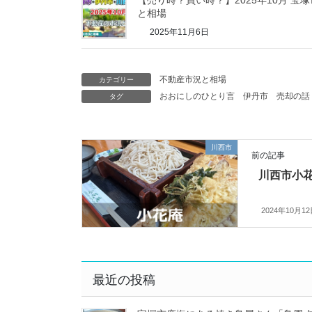
と相場
2025年11月6日
不動産市況と相場
カテゴリー
おおにしのひとり言
伊丹市
売却の話
タグ
川西市
前の記事
川西市小
2024年10月1
最近の投稿