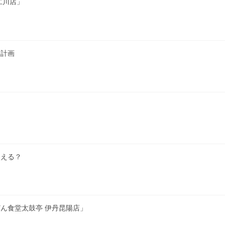
仁川店」
繕計画
使える？
ん食堂太鼓亭 伊丹昆陽店」