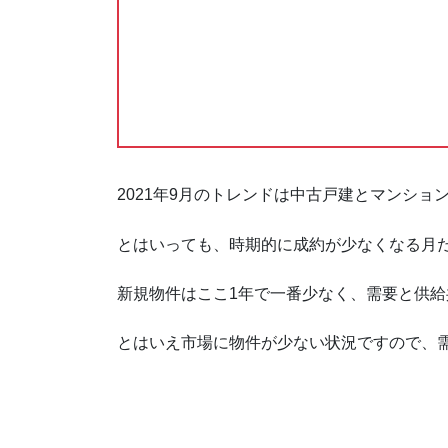
3.3.
宝塚市・伊丹市・川西市の中
3.4.
宝塚市・伊丹市・川西市の中
4.
マンションのトレンド
4.1.
兵庫県のマンションの在庫
2021年9月のトレンドは中古戸建とマンショ
4.2.
阪神間北部のマンションの新
とはいっても、時期的に成約が少なくなる月
4.3.
宝塚市・伊丹市・川西市のマ
新規物件はここ1年で一番少なく、需要と供
4.4.
宝塚市・伊丹市・川西市のマ
とはいえ市場に物件が少ない状況ですので、
5.
土地のトレンド
5.1.
兵庫県の土地の在庫