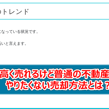
のトレンド
成約数
データ）
になっている状況です。
高いと言えます。
状況