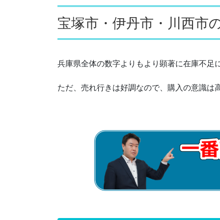
宝塚市・伊丹市・川西市
5.2.
阪神間北部の土地新規件数と
6.
元データ（近畿圏不動産流通機構
兵庫県全体の数字よりもより顕著に在庫不足
6.1.
新築戸建
ただ、売れ行きは好調なので、購入の意識は
6.1.1.
兵庫県新築成約状況
6.1.2.
兵庫県新築新規登録状況
6.1.3.
兵庫県新築在庫状況
6.1.4.
阪神間北部新築戸建成約
6.2.
中古戸建