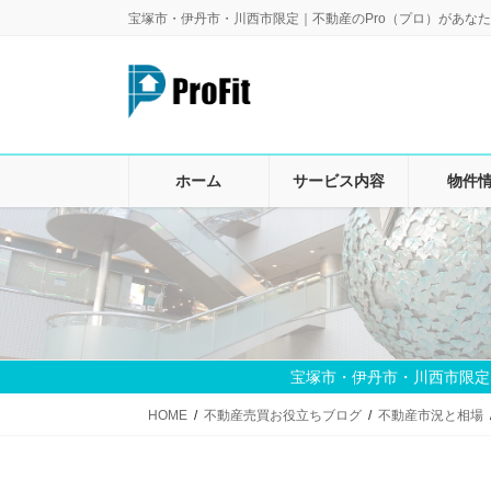
コ
ナ
宝塚市・伊丹市・川西市限定｜不動産のPro（プロ）があなた
ン
ビ
テ
ゲ
ン
ー
ツ
シ
に
ョ
移
ン
ホーム
サービス内容
物件
動
に
移
動
宝塚市・伊丹市・川西市限定
HOME
不動産売買お役立ちブログ
不動産市況と相場