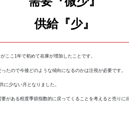
需要『微少』
古戸建成約件数
供給『少』
古戸建成約価格
ンがここ1年で初めて在庫が増加したことです。
規件数と成約件数
だったので今後どのような傾向になるのかは注視が必要です。
ンションの成約数
給共に少ない月となりました。
ンション成約価格
需要がある程度季節指数的に戻ってくることを考えると売りに