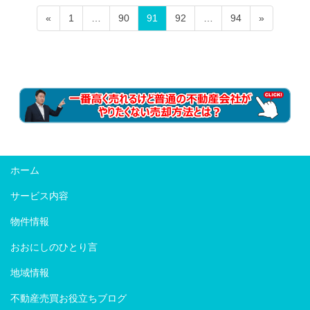
投
ペ
ペ
ペ
ペ
ペ
«
1
…
90
91
92
…
94
»
稿
ー
ー
ー
ー
ー
ジ
ジ
ジ
ジ
ジ
の
ペ
ー
ジ
送
り
ホーム
サービス内容
物件情報
おおにしのひとり言
地域情報
不動産売買お役立ちブログ