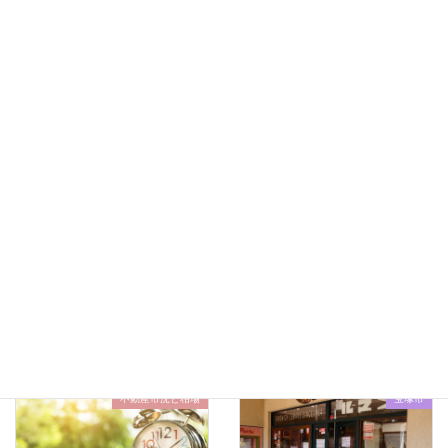
得するために
(636)
損しないために
(644)
新築マンション
(4)
新築戸建
(62)
時事ネタ
(83)
猪名川町
(1)
相場
(74)
裏話
(3)
購入の話
(642)
最新記事はこちらから
不動産市況と相場
宝塚市