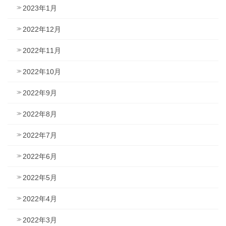
2023年1月
2022年12月
2022年11月
2022年10月
2022年9月
2022年8月
2022年7月
2022年6月
2022年5月
2022年4月
2022年3月