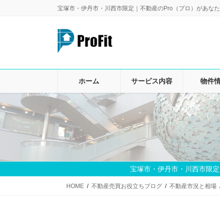
コ
ナ
宝塚市・伊丹市・川西市限定｜不動産のPro（プロ）があなた
ン
ビ
テ
ゲ
ン
ー
ツ
シ
に
ョ
移
ン
ホーム
サービス内容
物件
動
に
移
動
宝塚市・伊丹市・川西市限定
HOME
不動産売買お役立ちブログ
不動産市況と相場