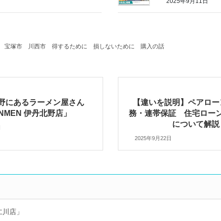
2025年9月11日
宝塚市
川西市
得するために
損しないために
購入の話
野にあるラーメン屋さん
【違いを説明】ペアロー
NMEN 伊丹北野店」
務・連帯保証 住宅ロー
について解説
日
2025年9月22日
仁川店」