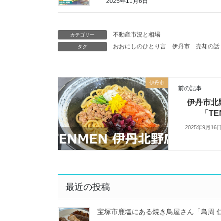
2025年11月6日
不動産市況と相場
カテゴリー
おおにしのひとり言
伊丹市
売却の話
タグ
伊丹市
前の記事
伊丹市北
「TE
2025年9月16
最近の投稿
宝塚市鹿塩にある焼き鳥屋さん「鳥周 