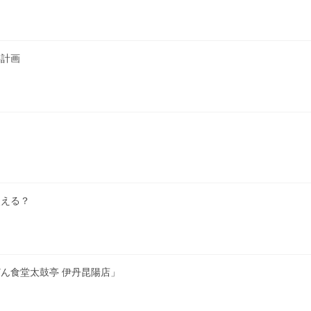
繕計画
使える？
ん食堂太鼓亭 伊丹昆陽店」