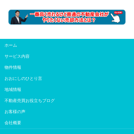
ホーム
サービス内容
物件情報
おおにしのひとり言
地域情報
不動産売買お役立ちブログ
お客様の声
会社概要