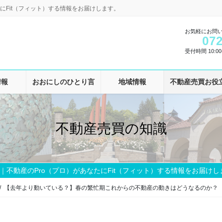
にFit（フィット）する情報をお届けします。
お気軽にお問
072
受付時間 10:00-
情報
おおにしのひとり言
地域情報
不動産売買お役
不動産売買の知識
｜不動産のPro（プロ）があなたにFit（フィット）する情報をお届けし
【去年より動いている？】春の繁忙期これからの不動産の動きはどうなるのか？