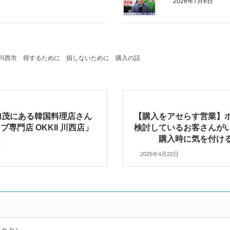
2026年7月6日
川西市
得するために
損しないために
購入の話
加茂にある韓国料理店さん
【購入をアセらす営業】
専門店 OKKII 川西店」
検討しているお客さんが
購入時に気を付け
日
2025年4月22日