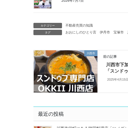
2026年7月7日
不動産売買の知識
カテゴリー
おおにしのひとり言
伊丹市
宝塚市
タグ
川西市
前の記事
川西市下
「スンドゥブ
2025年4月15
最近の投稿