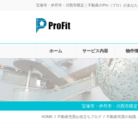
コ
ナ
宝塚市・伊丹市・川西市限定｜不動産のPro（プロ）があなた
ン
ビ
テ
ゲ
ン
ー
ツ
シ
に
ョ
移
ン
ホーム
サービス内容
物件
動
に
移
動
宝塚市・伊丹市・川西市限定
HOME
不動産売買お役立ちブログ
不動産売買の知識