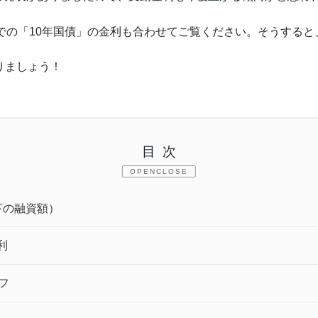
点での「10年国債」の金利も合わせてご覧ください。そうする
りましょう！
目次
CLOSE
下の融資額）
利
フ