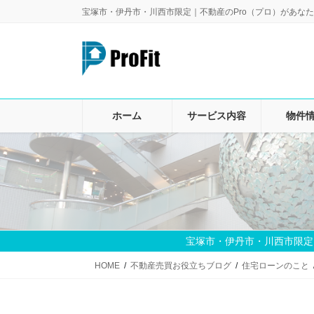
コ
ナ
宝塚市・伊丹市・川西市限定｜不動産のPro（プロ）があなた
ン
ビ
テ
ゲ
ン
ー
ツ
シ
に
ョ
移
ン
ホーム
サービス内容
物件
動
に
移
動
宝塚市・伊丹市・川西市限定
HOME
不動産売買お役立ちブログ
住宅ローンのこと