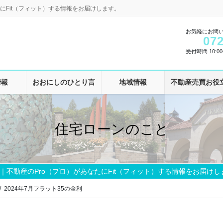
にFit（フィット）する情報をお届けします。
お気軽にお問
072
受付時間 10:00-
情報
おおにしのひとり言
地域情報
不動産売買お役
住宅ローンのこと
｜不動産のPro（プロ）があなたにFit（フィット）する情報をお届けし
2024年7月フラット35の金利