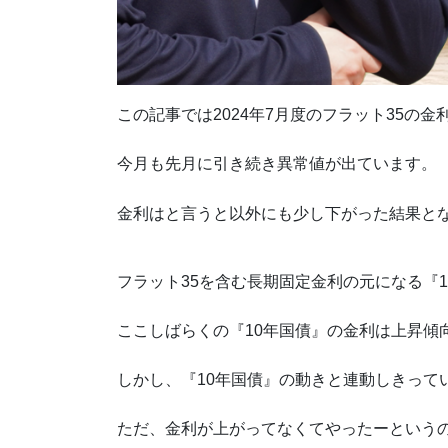
この記事では2024年7月度のフラット35の
今月も先月に引き続き異常値が出ています。
金利はと言うと以外にも少し下がった結果と
フラット35を含む長期固定金利の元になる『
ここしばらくの『10年国債』の金利は上昇傾
しかし、『10年国債』の動きと連動しきって
ただ、金利が上がってなくてやったーという