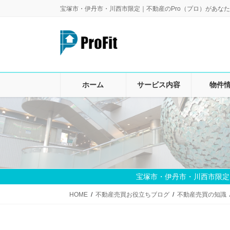
コ
ナ
宝塚市・伊丹市・川西市限定｜不動産のPro（プロ）があなた
ン
ビ
テ
ゲ
ン
ー
ツ
シ
に
ョ
移
ン
ホーム
サービス内容
物件
動
に
移
動
宝塚市・伊丹市・川西市限定
HOME
不動産売買お役立ちブログ
不動産売買の知識