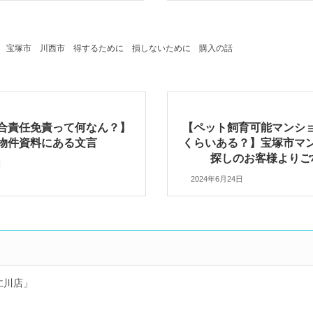
宝塚市
川西市
得するために
損しないために
購入の話
合責任免責って何なん？】
【ペット飼育可能マンシ
物件資料にある文言
くらいある？】宝塚市マ
探しのお客様より
日
2024年6月24日
仁川店」