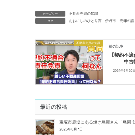
不動産売買の知識
カテゴリー
おおにしのひとり言
伊丹市
売却の話
タグ
不動産売買の知識
前の記事
【契約不適
中古
2024年6月20
最近の投稿
宝塚市鹿塩にある焼き鳥屋さん「鳥周 
2026年8月7日