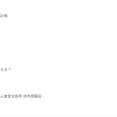
繕計画
使える？
ん食堂太鼓亭 伊丹昆陽店」