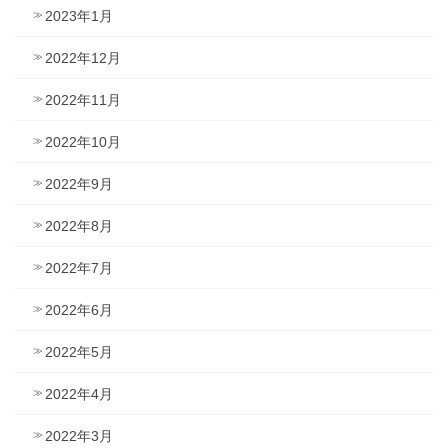
2023年1月
2022年12月
2022年11月
2022年10月
2022年9月
2022年8月
2022年7月
2022年6月
2022年5月
2022年4月
2022年3月