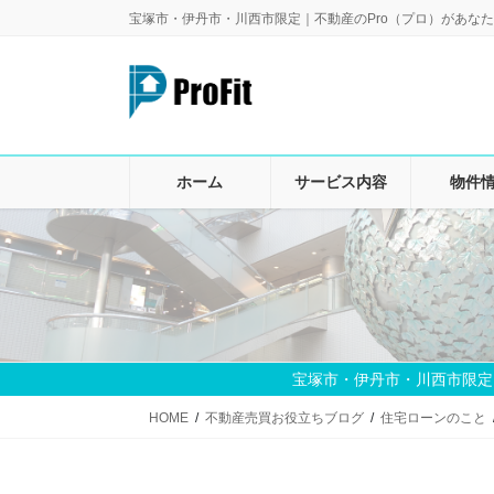
コ
ナ
宝塚市・伊丹市・川西市限定｜不動産のPro（プロ）があなた
ン
ビ
テ
ゲ
ン
ー
ツ
シ
に
ョ
移
ン
ホーム
サービス内容
物件
動
に
移
動
宝塚市・伊丹市・川西市限定
HOME
不動産売買お役立ちブログ
住宅ローンのこと