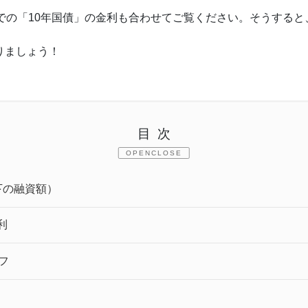
点での「10年国債」の金利も合わせてご覧ください。そうする
りましょう！
目次
CLOSE
下の融資額）
利
フ