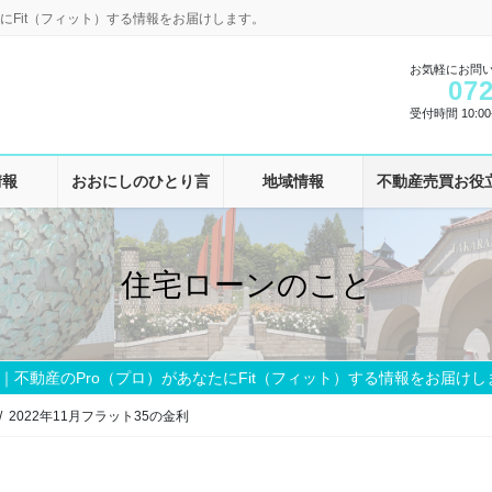
にFit（フィット）する情報をお届けします。
お気軽にお問
072
受付時間 10:00-
情報
おおにしのひとり言
地域情報
不動産売買お役
住宅ローンのこと
｜不動産のPro（プロ）があなたにFit（フィット）する情報をお届けし
2022年11月フラット35の金利