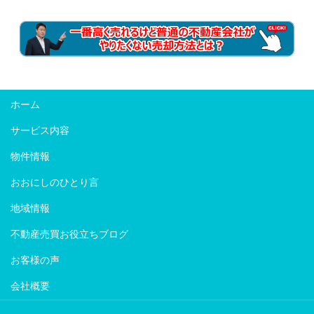
ホーム
サービス内容
物件情報
おおにしのひとり言
地域情報
不動産売買お役立ちブログ
お客様の声
会社概要