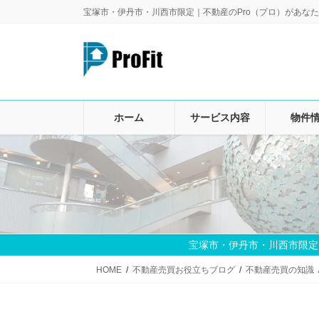
コ
ナ
宝塚市・伊丹市・川西市限定｜不動産のPro（プロ）があなた
ン
ビ
テ
ゲ
ン
ー
ツ
シ
に
ョ
移
ン
ホーム
サービス内容
物件
動
に
移
動
宝塚市・伊丹市・川西市限定
HOME
不動産売買お役立ちブログ
不動産売買の知識