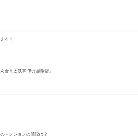
使える？
ん食堂太鼓亭 伊丹昆陽店」
きのマンションの値段は？