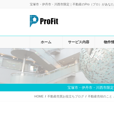
コ
ナ
宝塚市・伊丹市・川西市限定｜不動産のPro（プロ）があなた
ン
ビ
テ
ゲ
ン
ー
ツ
シ
に
ョ
移
ン
ホーム
サービス内容
物件
動
に
移
動
宝塚市・伊丹市・川西市限定
HOME
不動産売買お役立ちブログ
不動産売却のこと